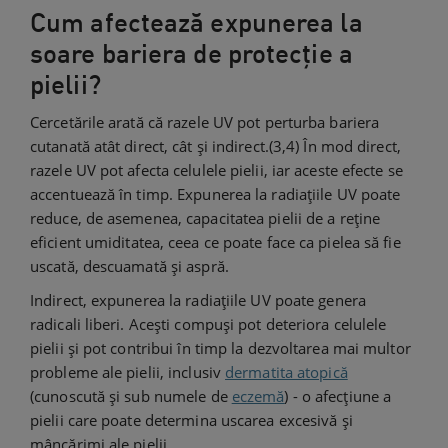
Cum afectează expunerea la
soare bariera de protecție a
pielii?
Cercetările arată că razele UV pot perturba bariera
cutanată atât direct, cât și indirect.(3,4) În mod direct,
razele UV pot afecta celulele pielii, iar aceste efecte se
accentuează în timp. Expunerea la radiațiile UV poate
reduce, de asemenea, capacitatea pielii de a reține
eficient umiditatea, ceea ce poate face ca pielea să fie
uscată, descuamată și aspră.
Indirect, expunerea la radiațiile UV poate genera
radicali liberi. Acești compuși pot deteriora celulele
pielii și pot contribui în timp la dezvoltarea mai multor
probleme ale pielii, inclusiv
dermatita atopică
(cunoscută și sub numele de
eczemă
) - o afecțiune a
pielii care poate determina uscarea excesivă și
mâncărimi ale pielii.