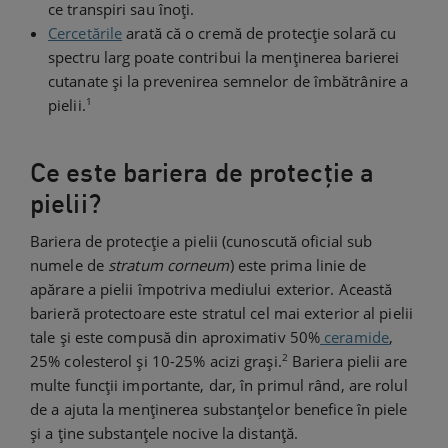
ce transpiri sau înoți.
Cercetările
arată că o cremă de protecție solară cu
spectru larg poate contribui la menținerea barierei
cutanate și la prevenirea semnelor de îmbătrânire a
1
pielii.
Ce este bariera de protecție a
pielii?
Bariera de protecție a pielii (cunoscută oficial sub
numele de
stratum corneum
) este prima linie de
apărare a pielii împotriva mediului exterior. Această
barieră protectoare este stratul cel mai exterior al pielii
tale și este compusă din aproximativ 50%
ceramide
,
2
25% colesterol și 10-25% acizi grași.
Bariera pielii are
multe funcții importante, dar, în primul rând, are rolul
de a ajuta la menținerea substanțelor benefice în piele
și a ține substanțele nocive la distanță.