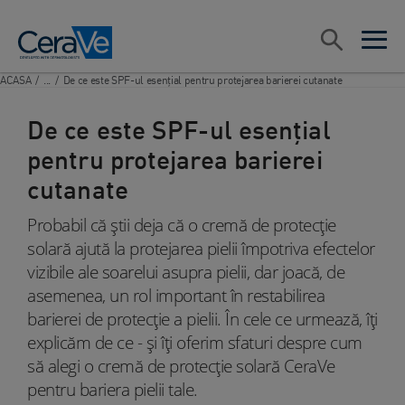
Main Navigation
Cauta
open sea
open 
ACASA
/
...
/
De ce este SPF-ul esențial pentru protejarea barierei cutanate
De ce este SPF-ul esențial
pentru protejarea barierei
cutanate
Probabil că știi deja că o cremă de protecție
solară ajută la protejarea pielii împotriva efectelor
vizibile ale soarelui asupra pielii, dar joacă, de
asemenea, un rol important în restabilirea
barierei de protecție a pielii. În cele ce urmează, îți
explicăm de ce - și îți oferim sfaturi despre cum
să alegi o cremă de protecție solară CeraVe
pentru bariera pielii tale.