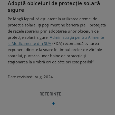
Adoptă obiceiuri de protecție solară
sigure
Pe lângă faptul că ești atent la utilizarea cremei de
protecție solară, îți poți menține bariera pielii protejată
de razele soarelui prin adoptarea unor obiceiuri de
protecție solară sigure.
Administrația pentru Alimente
și Medicamente din SUA
(FDA) recomandă evitarea
expunerii directe la soare în timpul orelor de vârf ale
soarelui, purtarea unor haine de protecție și
.9
staționarea la umbră ori de câte ori este posibil
Date revisited: Aug, 2024
REFERINȚE: