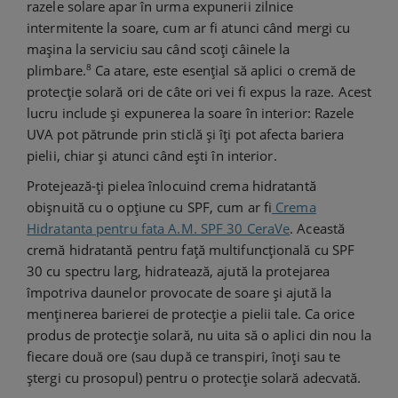
razele solare apar în urma expunerii zilnice
intermitente la soare, cum ar fi atunci când mergi cu
mașina la serviciu sau când scoți câinele la
8
plimbare.
Ca atare, este esențial să aplici o cremă de
protecție solară ori de câte ori vei fi expus la raze. Acest
lucru include și expunerea la soare în interior: Razele
UVA pot pătrunde prin sticlă și îți pot afecta bariera
pielii, chiar și atunci când ești în interior.
Protejează-ți pielea înlocuind crema hidratantă
obișnuită cu o opțiune cu SPF, cum ar fi
Crema
Hidratanta pentru fata A.M. SPF 30 CeraVe
. Această
cremă hidratantă pentru față multifuncțională cu SPF
30 cu spectru larg, hidratează, ajută la protejarea
împotriva daunelor provocate de soare și ajută la
menținerea barierei de protecție a pielii tale. Ca orice
produs de protecție solară, nu uita să o aplici din nou la
fiecare două ore (sau după ce transpiri, înoți sau te
ștergi cu prosopul) pentru o protecție solară adecvată.