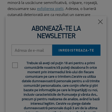
minoră la uscăciune semnificativă, crăpare, roșeață,
descuamare sau
exfolierea pielii
. Adesea, o barieră
cutanată deteriorată are ca rezultat un oarecare
disconfort și poate crește sensibilitatea pielii. Alte
Închi
afecțiuni care pot fi legate de o barieră cutanată
ABONEAZĂ-TE LA
compromisă includ
acneea
, un aspect tern vizibil și o
NEWSLETTER
pierdere a elasticității pielii.
Adresa de e-mail
Dacă bănuiești că bariera ta cutanată ar putea fi
INREGISTREAZA-TE
perturbată, consultă un
medic dermatolog
pentru o
evaluare exactă a pielii și sfaturi personalizate.
Trebuie să aveți cel puțin 18 ani pentru a primi
Newsletter policy
Dermatologul te poate ajuta să adopți o
rutină zilnică
comunicările noastre.Vă puteți dezabona în orice
de îngrijire
a pielii care să susțină bariera protectoare a
moment prin intermediul link-ului din fiecare
comunicare pe care o trimitem.CeraVe va utiliza
pielii tale și să te ajute să gestionezi sensibilitatea pielii
datele dumneavoastră personale pentru a vă trimite
sau alte probleme ale acesteia.
comunicări personalizate, care conțin oferte și știri
bazate pe informațiile pe care le împartășiți cu noi,
Cum te ajută SPF-ul la
inclusiv caracteristicile de frumusețe și vârsta dvs.,
protejarea barierei pielii?
precum și pentru realizarea de analize, având la bază
interesul legitim. CeraVe va șterge datele
dumneavoastră personale după 3 ani de la ultima
SPF-ul din produsele de protecție solară poate ajuta la