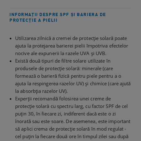
INFORMAȚII DESPRE SPF ȘI BARIERA DE
PROTECȚIE A PIELII
Utilizarea zilnică a cremei de protecție solară poate
ajuta la protejarea barierei pielii împotriva efectelor
nocive ale expunerii la razele UVA și UVB.
Există două tipuri de filtre solare utilizate în
produsele de protecție solară: minerale (care
formează o barieră fizică pentru piele pentru a o
ajuta la respingerea razelor UV) și chimice (care ajută
la absorbția razelor UV).
Experții recomandă folosirea unei creme de
protecție solară cu spectru larg, cu factor SPF de cel
puțin 30, în fiecare zi, indiferent dacă este o zi
înorată sau este soare. De asemenea, este important
să aplici crema de protecție solară în mod regulat -
cel puțin la fiecare două ore în timpul zilei sau după