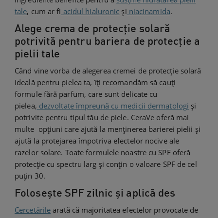
tale
, cum ar fi
acidul hialuronic
și
niacinamida
.
Alege crema de protecție solară
potrivită pentru bariera de protecție a
pielii tale
Când vine vorba de alegerea cremei de protecție solară
ideală pentru pielea ta, îți recomandăm să cauți
formule fără parfum, care sunt delicate cu
pielea,
dezvoltate împreună cu medicii dermatologi
și
potrivite pentru tipul tău de piele. CeraVe oferă mai
multe opțiuni care ajută la menținerea barierei pielii și
ajută la protejarea împotriva efectelor nocive ale
razelor solare. Toate formulele noastre cu SPF oferă
protecție cu spectru larg și conțin o valoare SPF de cel
puțin 30.
Folosește SPF zilnic și aplică des
Cercetările
arată că majoritatea efectelor provocate de