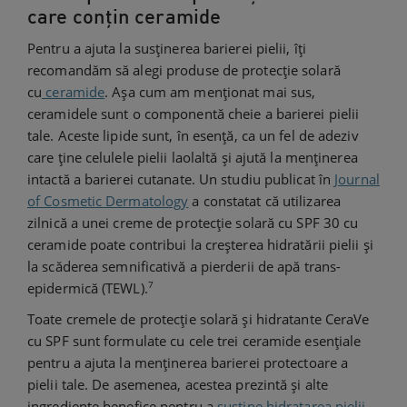
care conțin ceramide
Pentru a ajuta la susținerea barierei pielii, îți
recomandăm să alegi produse de protecție solară
cu
ceramide
. Așa cum am menționat mai sus,
ceramidele sunt o componentă cheie a barierei pielii
tale. Aceste lipide sunt, în esență, ca un fel de adeziv
care ține celulele pielii laolaltă și ajută la menținerea
intactă a barierei cutanate. Un studiu publicat în
Journal
of Cosmetic Dermatology
a constatat că utilizarea
zilnică a unei creme de protecție solară cu SPF 30 cu
ceramide poate contribui la creșterea hidratării pielii și
la scăderea semnificativă a pierderii de apă trans-
7
epidermică (TEWL).
Toate cremele de protecție solară și hidratante CeraVe
cu SPF sunt formulate cu cele trei ceramide esențiale
pentru a ajuta la menținerea barierei protectoare a
pielii tale. De asemenea, acestea prezintă și alte
ingrediente benefice pentru a
susține hidratarea pielii