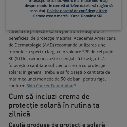
interacțiune cu noi.Pentru mai multe informații
susținerea barierei cutanate prin absorbția sau
despre modul în care vă utilizăm datele, vă rugăm să
reflectarea razelor UV, ceea ce ajută la minimizarea
consultați
Politica noastră de confidențialitate
.
CeraVe este o marcă L'Oreal România SRL.
daunelor pielii atunci când te expui la razele soarelui.
Cu toate acestea, este important să alegi formula
corectă de protecție solară pentru a te asigura că
beneficiezi de protecție maximă. Academia Americană
de Dermatologie (AAD) recomandă utilizarea unei
formule cu spectru larg, cu o valoare SPF de cel puțin
30.(5) De asemenea, este esențial să te asiguri că
folosești o cantitate suficientă cremă cu protecție
solară: În general, trebuie să folosești o cantitate de
mărimea unei monede de 50 de bani pentru față,
.6
conform
Skin Cancer Foundation
Cum să incluzi crema de
protecție solară în rutina ta
zilnică
Caută produse de protecție solară