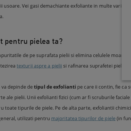
rii usoare. Vei gasi demachiante exfoliante in multe varietati
a.
t pentru pielea ta?
itatile de pe suprafata pielii si elimina celulele moarte a
etezirea
texturii aspre a pielii
si rafinarea suprafetei pielii tal
e va depinde de
tipul de exfolianti
pe care ii contin, fie ca s
 ale pielii. Unii exfolianti fizici (cum ar fi scruburile faci
ntru toate tipurile de piele. Pe de alta parte, exfoliantii chim
 general, utilizati pentru
majoritatea tipurilor de piele
(in fun