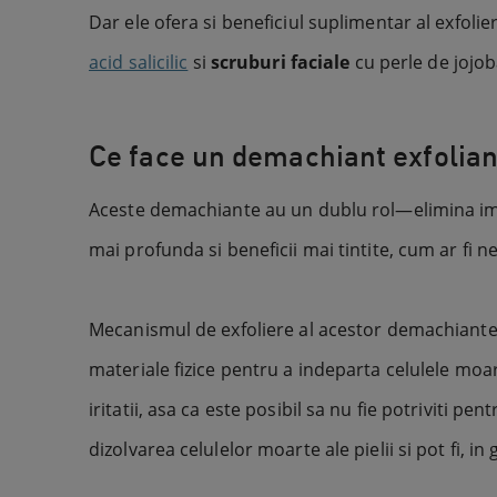
Dar ele ofera si beneficiul suplimentar al exfolie
acid salicilic
si
scruburi faciale
cu perle de jojob
Ce face un demachiant exfolian
Aceste demachiante au un dublu rol—elimina impur
mai profunda si beneficii mai tintite, cum ar fi n
Mecanismul de exfoliere al acestor demachiant
materiale fizice pentru a indeparta celulele moarte
iritatii, asa ca este posibil sa nu fie potriviti pe
dizolvarea celulelor moarte ale pielii si pot fi, in