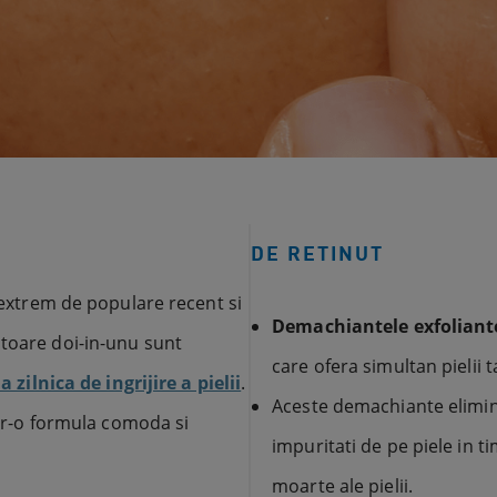
DE RETINUT
t extrem de populare recent si
Demachiantele exfoliant
atoare doi-in-unu sunt
care ofera simultan pielii t
a zilnica de ingrijire a pielii
.
Aceste demachiante elimina
intr-o formula comoda si
impuritati de pe piele in 
moarte ale pielii.