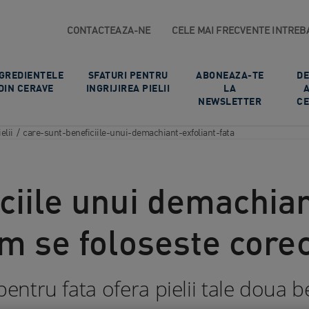
CONTACTEAZA-NE
CELE MAI FRECVENTE INTREB
GREDIENTELE
SFATURI PENTRU
ABONEAZA-TE
DE
DIN CERAVE
INGRIJIREA PIELII​
LA
NEWSLETTER
CE
elii
/
care-sunt-beneficiile-unui-demachiant-exfoliant-fata
ciile unui demachian
um se foloseste core
entru fata ofera pielii tale doua b