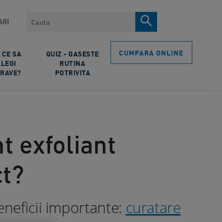
Cauta
ARI
CUMPARA ONLINE
 CE SA
QUIZ - GASESTE
ALEGI
RUTINA
RAVE?
POTRIVITA
t exfoliant
ct?
eneficii importante:
curatare