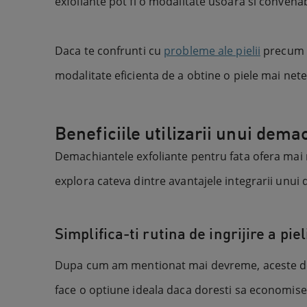
exfoliante pot fi o modalitate usoara si convenab
Daca te confrunti cu
probleme ale pielii
precum 
modalitate eficienta de a obtine o piele mai net
Beneficiile utilizarii unui dema
Demachiantele exfoliante pentru fata ofera mai mult
explora cateva dintre avantajele integrarii unui 
Simplifica-ti rutina de ingrijire a piel
Dupa cum am mentionat mai devreme, aceste demac
face o optiune ideala daca doresti sa economises