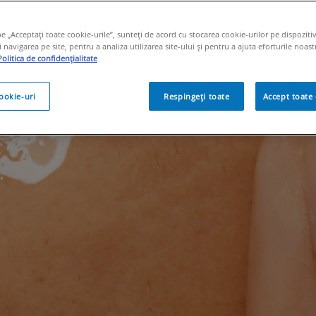
cele mai bune demachiante exfoliant
rijire a pielii pentru un aspect sana
pe „Acceptați toate cookie-urile”, sunteți de acord cu stocarea cookie-urilor pe dispoziti
navigarea pe site, pentru a analiza utilizarea site-ului și pentru a ajuta eforturile noast
Politica de confidențialitate
cookie-uri
Respingeți toate
Accept toate 