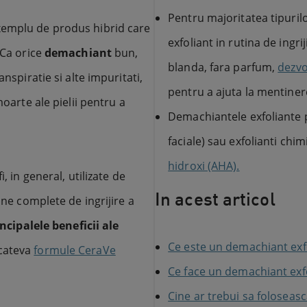
Pentru majoritatea tipuril
xemplu de produs hibrid care
exfoliant in rutina de ingri
 Ca orice
demachiant
bun,
blanda, fara parfum,
dezvo
nspiratie si alte impuritati,
pentru a ajuta la mentinere
moarte ale pielii pentru a
Demachiantele exfoliante po
faciale) sau exfolianti chi
hidroxi (AHA).
, in general, utilizate de
In acest articol
ine complete de ingrijire a
ncipalele beneficii ale
Ce este un demachiant exf
 cateva
formule CeraVe
Ce face un demachiant exfo
Cine ar trebui sa foloseas