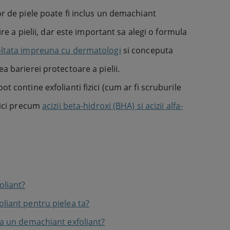
or de piele poate fi inclus un demachiant
jire a pielii, dar este important sa alegi o formula
ltata impreuna cu dermatologi
si conceputa
a barierei protectoare a pielii.
t contine exfolianti fizici (cum ar fi scruburile
mici precum
acizii beta-hidroxi (BHA) si acizii alfa-
oliant?
liant pentru pielea ta?
ca un demachiant exfoliant?