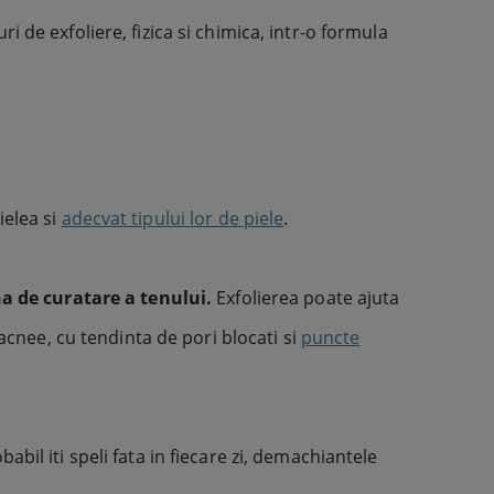
 de exfoliere, fizica si chimica, intr-o formula
ielea si
adecvat tipului lor de piele
.
na de curatare a tenului.
Exfolierea poate ajuta
acnee, cu tendinta de pori blocati si
puncte
bil iti speli fata in fiecare zi, demachiantele