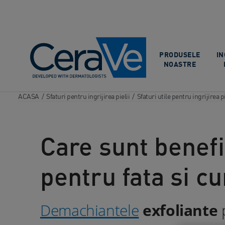
Main Navigation
PRODUSELE
IN
NOASTRE
ACASA
/
Sfaturi pentru ingrijirea pielii
/
Sfaturi utile pentru ingrijirea pi
Care sunt benefi
pentru fata si c
Demachiantele
exfoliante
p