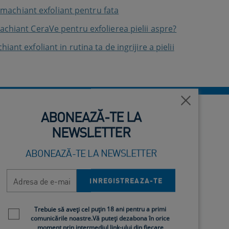
 demachiant exfoliant pentru fata
chiant CeraVe pentru exfolierea pielii aspre?
ant exfoliant in rutina ta de ingrijire a pielii
Închide
ABONEAZĂ-TE LA
NEWSLETTER
ABONEAZĂ-TE LA NEWSLETTER
mula. Aceste
produse de ingrijire
a pielii sunt
Adresa de e-mail
INREGISTREAZA-TE
mine murdaria, transpiratia, machiajul si alte
Newsletter policy
Trebuie să aveți cel puțin 18 ani pentru a primi
comunicările noastre.Vă puteți dezabona în orice
moment prin intermediul link-ului din fiecare