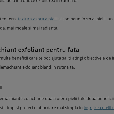
ila de a introduce exfolierea in rutina ta.
ten tern,
textura aspra a pielii
si ton neuniform al pielii, u
eda, mai moale si mai radianta.
chiant exfoliant pentru fata
e beneficii care te pot ajuta sa iti atingi obiectivele de ing
demachiant exfoliant bland in rutina ta.
ii
hiante cu actiune duala ofera pielii tale doua beneficii im
ti timp si preferi o abordare mai simpla in
ingrijirea pielii 