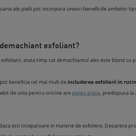
e ale pielii pot incorpora uneori beneficiile ambelor tipuri
n demachiant exfoliant?
xfoliant, atata timp cat demachiantul ales este bland cu p
pot beneficia cel mai mult de
includerea exfolierii in ruti
ebit de utila pentru oricine are
pielea grasa
, predispusa la 
aca esti incepatoare in materie de exfoliere. Deoarece proba