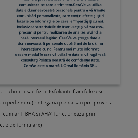
comunicare pe care o trimitem.CeraVe va utiliza
 diferite, inclusiv
demachiante spumante
cu
datele dumneavoastră personale pentru a vă trimite
comunicări personalizate, care conțin oferte și știri
bazate pe informațiile pe care le împartășiți cu noi,
inclusiv caracteristicile de frumusețe și vârsta dvs.,
precum și pentru realizarea de analize, având la
bază interesul legitim. CeraVe va șterge datele
dumneavoastră personale după 3 ani de la ultima
interacțiune cu noi.Pentru mai multe informații
despre modul în care vă utilizăm datele, vă rugăm să
le pielii. Unele ofera, de asemenea, o curatare
consultați
Politica noastră de confidențialitate
.
CeraVe este o marcă L'Oreal România SRL.
e.
unt chimici sau fizici. Exfoliantii fizici folosesc
ale cu perle dure) pot zgaria pielea sau pot provoca
ici (cum ar fi BHA si AHA) functioneaza prin
ctie de formulare).