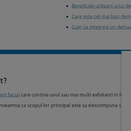
Beneficiile utilizarii unui
Care este cel mai bun dema
Cum sa integrezi un demachi
t?
nt facial
care contine unul sau mai multi exfolianti in for
eamna ca scopul lor principal este sa descompuna si sa eli