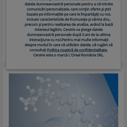
datele dumneavoastră personale pentru a vă trimite
comunicări personalizate, care conțin oferte și știri
NIACINAMIDA SI BENEFICIILE EI
bazate pe informațiile pe care le împartășiți cu noi,
inclusiv caracteristicile de frumusețe și vârsta dvs.,
PENTRU PIELE
precum și pentru realizarea de analize, având la bază
Niacinamida
(sau nicotinamida) este o forma a
interesul legitim. CeraVe va șterge datele
dumneavoastră personale după 3 ani de la ultima
vitaminei B3, solubila in apa si esentiala pentru
interacțiune cu noi.Pentru mai multe informații
mentinerea unui aspect al pielii sanatos si radiant. Ace…
despre modul în care vă utilizăm datele, vă rugăm să
consultați
Politica noastră de confidențialitate
.
Afla mai multe
CeraVe este o marcă L'Oreal România SRL.