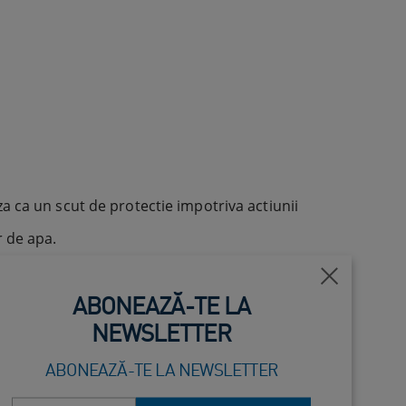
a ca un scut de protectie impotriva actiunii
r de apa.
Închide
ABONEAZĂ-TE LA
lizarea produselor agresive sau conditiile
NEWSLETTER
ABONEAZĂ-TE LA NEWSLETTER
ina hidratata si sanatoasa.