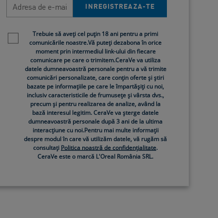
Adresa de e-mail
INREGISTREAZA-TE
Newsletter policy
Trebuie să aveți cel puțin 18 ani pentru a primi
comunicările noastre.Vă puteți dezabona în orice
bil. De exemplu,
cremele si lotiunile
ce contin
moment prin intermediul link-ului din fiecare
comunicare pe care o trimitem.CeraVe va utiliza
, mancarime si descuamare. Acest lucru se
datele dumneavoastră personale pentru a vă trimite
comunicări personalizate, care conțin oferte și știri
rea unei hidratari corespunzatoare.
bazate pe informațiile pe care le împartășiți cu noi,
inclusiv caracteristicile de frumusețe și vârsta dvs.,
precum și pentru realizarea de analize, având la
bază interesul legitim. CeraVe va șterge datele
dumneavoastră personale după 3 ani de la ultima
interacțiune cu noi.Pentru mai multe informații
despre modul în care vă utilizăm datele, vă rugăm să
roductia naturala de ceramide scade, ceea ce
consultați
Politica noastră de confidențialitate
.
CeraVe este o marcă L'Oreal România SRL.
estabilirea nivelului optim de lipide, sprijinind