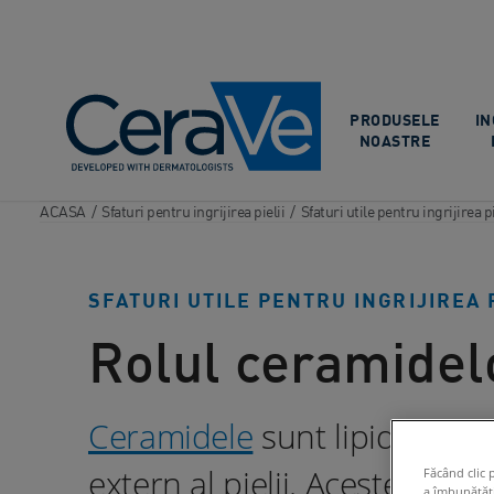
Main Navigation
PRODUSELE
IN
NOASTRE
ACASA
/
Sfaturi pentru ingrijirea pielii
/
Sfaturi utile pentru ingrijirea pi
SFATURI UTILE PENTRU INGRIJIREA P
Rolul ceramidelo
Ceramidele
sunt lipide esen
extern al pielii. Acestea deti
Făcând clic 
a îmbunătăți 