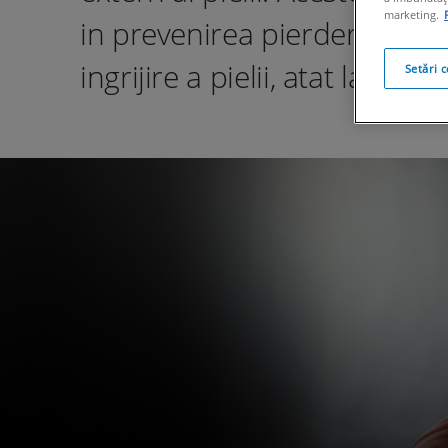
marketing.
in prevenirea pierderii de a
ingrijire a pielii, atat la nivel
Setări 