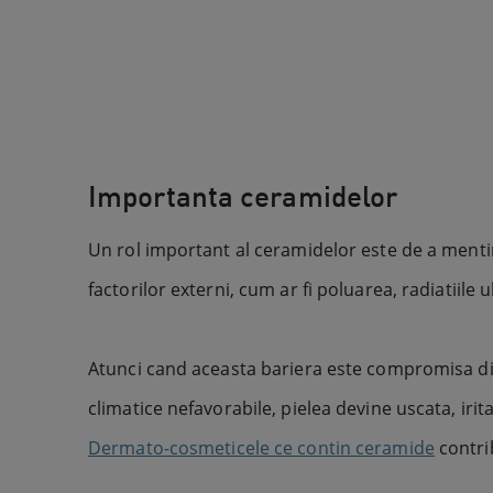
Importanta ceramidelor
Un rol important al ceramidelor este de a mentin
factorilor externi, cum ar fi poluarea, radiatiile u
Atunci cand aceasta bariera este compromisa din 
climatice nefavorabile, pielea devine uscata, irit
Dermato-cosmeticele ce contin ceramide
contrib