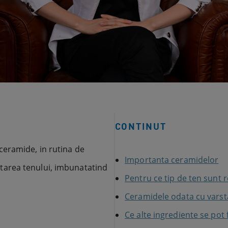
CONTINUT
ceramide, in rutina de
Importanta ceramidelor
dratarea tenului, imbunatatind
Pentru ce tip de ten sunt
Ceramidele odata cu varst
Ce alte ingrediente se pot