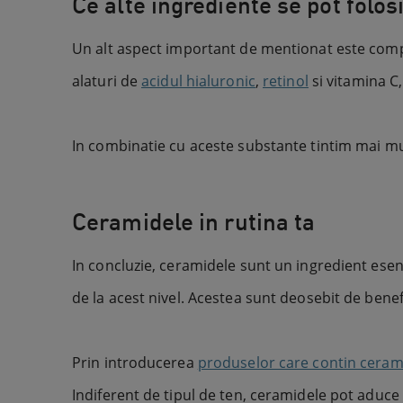
Ce alte ingrediente se pot folo
Un alt aspect important de mentionat este compati
alaturi de
acidul hialuronic
,
retinol
si vitamina C,
In combinatie cu aceste substante tintim mai mul
Ceramidele in rutina ta
In concluzie, ceramidele sunt un ingredient esen
de la acest nivel. Acestea sunt deosebit de ben
Prin introducerea
produselor care contin ceram
Indiferent de tipul de ten, ceramidele pot aduce 