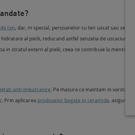
mandate?
 de ten
, dar, in special, persoanelor cu ten uscat sau sensi
 hidratare al pielii, reducand astfel senzatia de uscaciune
pa in stratul extern al pielii, ceea ce contribuie la mentine
ietati anti-imbatranire
. Pe masura ce inaintam in varsta, p
r
. Prin aplicarea
produselor bogate in ceramide
, asiguram r