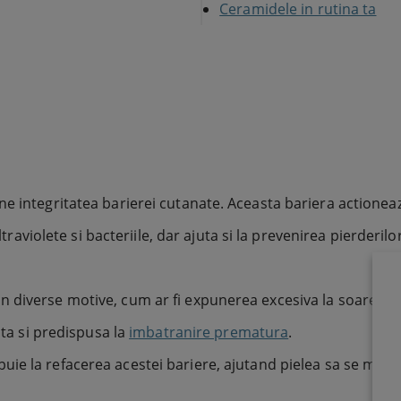
Ceramidele in rutina ta
e integritatea barierei cutanate. Aceasta bariera actioneaz
ltraviolete si bacteriile, dar ajuta si la prevenirea pierderilo
diverse motive, cum ar fi expunerea excesiva la soare, uti
ata si predispusa la
imbatranire prematura
.
uie la refacerea acestei bariere, ajutand pielea sa se ment