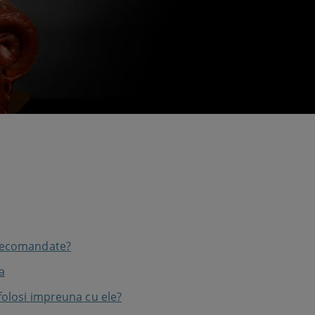
 recomandate?
a
 folosi impreuna cu ele?