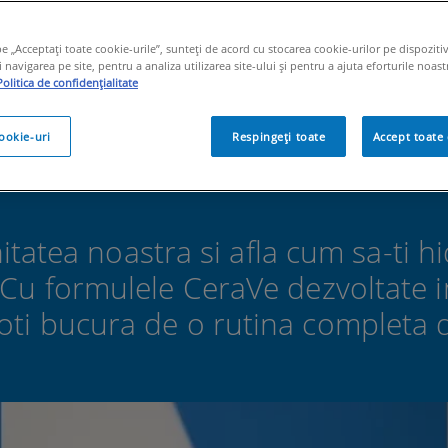
ielii?
pe „Acceptați toate cookie-urile”, sunteți de acord cu stocarea cookie-urilor pe dispoziti
navigarea pe site, pentru a analiza utilizarea site-ului și pentru a ajuta eforturile noast
Politica de confidențialitate
cookie-uri
Respingeți toate
Accept toate 
itatea noastra si afla cum sa-ti hi
Cu formulele CeraVe dezvoltate 
ti bucura de o rutina completa de 