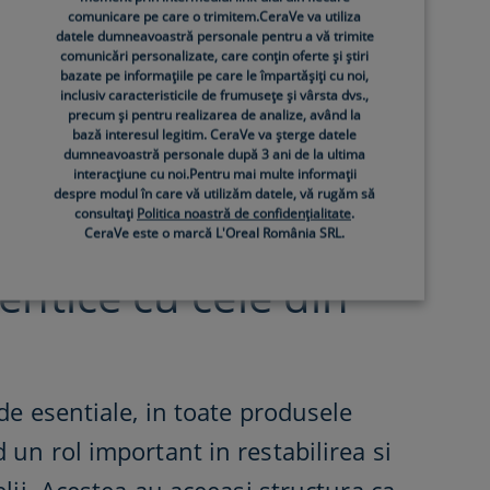
comunicare pe care o trimitem.CeraVe va utiliza
datele dumneavoastră personale pentru a vă trimite
comunicări personalizate, care conțin oferte și știri
bazate pe informațiile pe care le împartășiți cu noi,
inclusiv caracteristicile de frumusețe și vârsta dvs.,
precum și pentru realizarea de analize, având la
bază interesul legitim. CeraVe va șterge datele
dumneavoastră personale după 3 ani de la ultima
2:​
interacțiune cu noi.Pentru mai multe informații
despre modul în care vă utilizăm datele, vă rugăm să
consultați
Politica noastră de confidențialitate
.
3 ceramide
CeraVe este o marcă L'Oreal România SRL.
dentice cu cele din
de esentiale, in toate produsele
 un rol important in restabilirea si