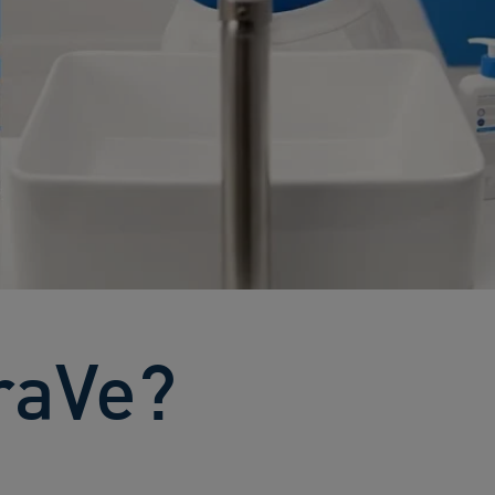
raVe?​