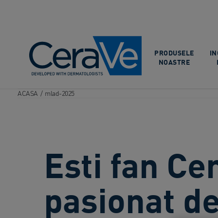
Main Navigation
PRODUSELE
IN
NOASTRE
ACASA
/
mlad-2025
Esti fan Ce
pasionat d