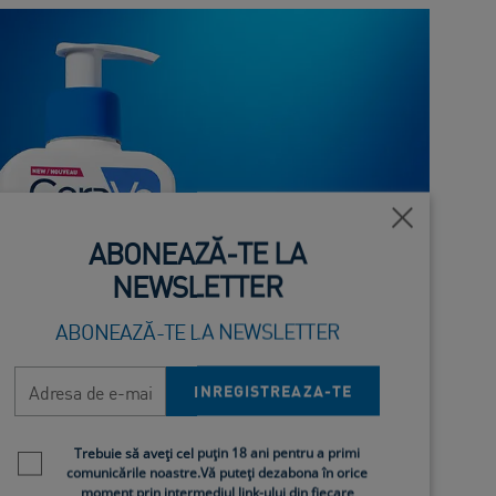
Închide
ABONEAZĂ-TE LA
NEWSLETTER
ABONEAZĂ-TE LA NEWSLETTER
Adresa de e-mail
INREGISTREAZA-TE
Newsletter policy
Trebuie să aveți cel puțin 18 ani pentru a primi
comunicările noastre.Vă puteți dezabona în orice
moment prin intermediul link-ului din fiecare