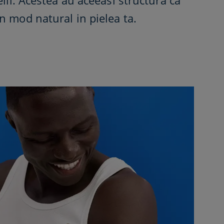
elii. Acestea au aceeasi structura ca
 mod natural in pielea ta.​