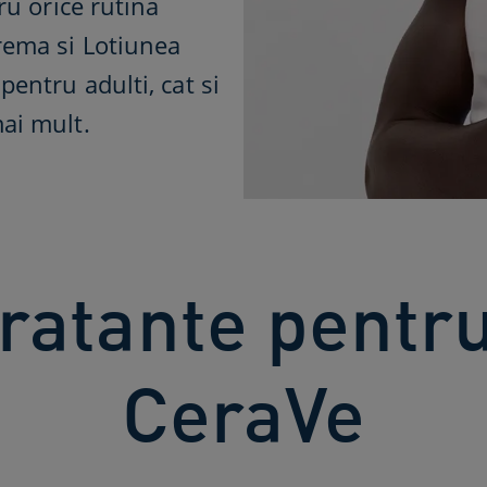
tru orice rutina
Crema si Lotiunea
pentru adulti, cat si
mai mult.
atante pentru t
CeraVe