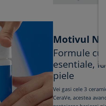
Motivul Nr. 
Formule cu 
esentiale, i
piele​
Vei gasi cele 3 cerami
CeraVe, acestea avand