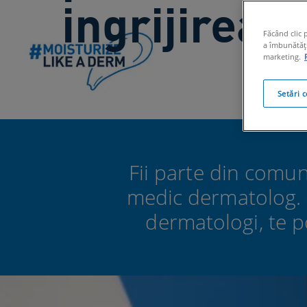
ingrijirea p
Făcând clic 
a îmbunătăți 
marketing.
Setări 
Fii parte din comun
medic dermatolog. 
dermatologi, te po