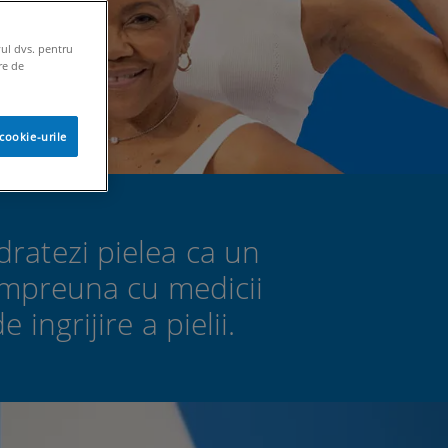
vul dvs. pentru
re de
cookie-urile
dratezi pielea ca un
impreuna cu medicii
ingrijire a pielii.