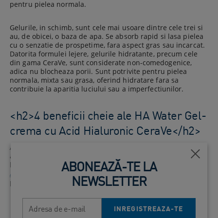
pentru pielea normala.
Gelurile, in schimb, sunt cele mai usoare dintre cele trei si
au, de obicei, o baza de apa. Se absorb rapid si lasa pielea
cu o senzatie de prospetime, fara aspect gras sau incarcat.
Datorita formulei lejere, gelurile hidratante, precum cele
din gama CeraVe, sunt considerate non-comedogenice,
adica nu blocheaza porii. Sunt potrivite pentru pielea
normala, mixta sau grasa, oferind hidratare fara sa
contribuie la aparitia luciului sau a imperfectiunilor.
<h2>4 beneficii cheie ale HA Water Gel-
crema cu Acid Hialuronic​ CeraVe</h2>
Acum ca stii ce diferentiaza gelurile hidratante pe baza de
apa si cum contribuie acidul hialuronic la mentinerea
Închi
ABONEAZĂ-TE LA
hidratarii pielii, descopera mai jos
HA Water Gel-crema cu
Acid Hialuronic CeraVe
si beneficiile pe care le poate oferi
NEWSLETTER
pielii tale.
Adresa de e-mail
Hidratare intensa
INREGISTREAZA-TE