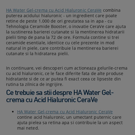
HA Water Gel-crema cu Acid Hialuronic CeraVe
combina
puterea acidului hialuronic - un ingredient care poate
retine de peste 1.000 de ori greutatea sa in apa - cu
Tehnologia Ceramide Booster, o inovatie CeraVe care ajuta
la sustinerea barierei cutanate si la mentinerea hidratarii
pielii timp de pana la 72 de ore. Formula contine si trei
ceramide esentiale, identice cu cele prezente in mod
natural in piele, care contribuie la mentinerea barierei
cutanate si la hidratarea pielii.
In continuare, vei descoperi cum actioneaza gelurile-crema
cu acid hialuronic, ce le face diferite fata de alte produse
hidratante si de ce ar putea fi exact ceea ce lipseste din
rutina ta zilnica de ingrijire.
Ce trebuie sa stii despre HA Water Gel-
crema cu Acid Hialuronic​ CeraVe
HA Water Gel-crema cu Acid Hialuronic CeraVe
contine acid hialuronic, un umectant puternic care
ajuta pielea sa retina apa si contribuie la un aspect
mai neted.