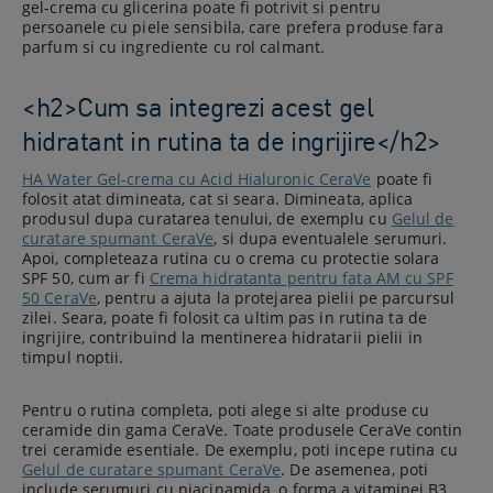
gel-crema cu glicerina poate fi potrivit si pentru
persoanele cu piele sensibila, care prefera produse fara
parfum si cu ingrediente cu rol calmant.
<h2>Cum sa integrezi acest gel
hidratant in rutina ta de ingrijire</h2>
HA Water Gel-crema cu Acid Hialuronic CeraVe
poate fi
folosit atat dimineata, cat si seara. Dimineata, aplica
produsul dupa curatarea tenului, de exemplu cu
Gelul de
curatare spumant CeraVe
, si dupa eventualele serumuri.
Apoi, completeaza rutina cu o crema cu protectie solara
SPF 50, cum ar fi
Crema hidratanta pentru fata AM cu SPF
50 CeraVe
, pentru a ajuta la protejarea pielii pe parcursul
zilei. Seara, poate fi folosit ca ultim pas in rutina ta de
ingrijire, contribuind la mentinerea hidratarii pielii in
timpul noptii.
Pentru o rutina completa, poti alege si alte produse cu
ceramide din gama CeraVe. Toate produsele CeraVe contin
trei ceramide esentiale. De exemplu, poti incepe rutina cu
Gelul de curatare spumant CeraVe
. De asemenea, poti
include serumuri cu niacinamida, o forma a vitaminei B3,