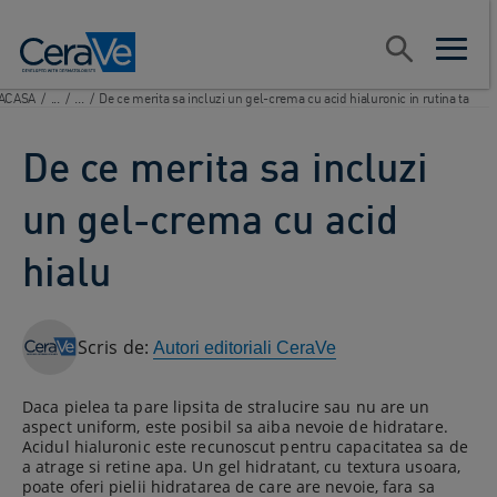
Main Navigation
Cauta
open sear
open m
ACASA
/
...
/
...
/
De ce merita sa incluzi un gel-crema cu acid hialuronic in rutina ta
De ce merita sa incluzi
un gel-crema cu acid
hialu
Scris de:
Autori editoriali CeraVe
Daca pielea ta pare lipsita de stralucire sau nu are un
aspect uniform, este posibil sa aiba nevoie de hidratare.
Acidul hialuronic este recunoscut pentru capacitatea sa de
a atrage si retine apa. Un gel hidratant, cu textura usoara,
poate oferi pielii hidratarea de care are nevoie, fara sa