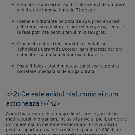
Formula se absoarbe rapid si ofera efect de umplere
si hidratare intensa timp de 72 de ore.
Cremele hidratante pe baza de apa, precum acest
gel-crema, au o textura usoara si non-grasa, ceea ce
le face potrivite pentru tenul mixt sau gras.
Produsul contine trei ceramide esentiale si
Tehnologia Ceramide Booster, care intaresc bariera
cutanata si ajuta la mentinerea hidratarii.
Poate fi folosit atat dimineata, cat si seara, pentru
hidratare imediata si de lunga durata.
<h2>Ce este acidul hialuronic si cum
actioneaza?</h2>
Acidul hialuronic este un ingredient care se gaseste in
mod natural in organism, inclusiv la nivelul pielii, unde are
un rol esential in mentinerea hidratarii. Este cunoscut
pentru capacitatea sa de a retine de pana la 1.000 de ori