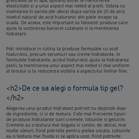
greutatea sa in apa, ajutand astfel la mentinerea
elasticitatii si a unui aspect mai neted al pielii. Odata cu
inaintarea in varsta (de obicei dupa varsta de 25 de ani),
nivelul natural de acid hialuronic din piele incepe sa
scada. De aceea, este important sa folosesti produse care
ajuta la sustinerea barierei cutanate si la mentinerea
hidratarii.
Poti introduce in rutina ta produse formulate cu acid
hialuronic, precum serumuri sau creme hidratante. In
formulele hidratante, acidul hialuronic ajuta la hidratarea
pielii, la mentinerea unui aspect mai neted si mai uniform
al tenului si la reducerea vizibila a aspectului liniilor fine.
<h2>De ce sa alegi o formula tip gel?
</h2>
Alegerea unui produs hidratant potrivit nu depinde doar
de ingrediente, ci si de textura. Cele mai frecvente tipuri
de produse hidratante sunt cremele, lotiunile si gelurile.
Cremele au o textura mai bogata si contin, de obicei, mai
multe uleiuri, fiind potrivite pentru pielea uscata. Lotiunile
au o textura mai fluida si se aplica usor, fiind potrivite