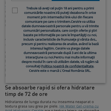
Datorita formulei sale pe baza de acid hialuronic,
HA
Water Gel-crema cu Acid Hialuronic CeraVe
cu efect de
Trebuie să aveți cel puțin 18 ani pentru a primi
Newsletter policy
umplere, atrage si mentine apa in piele, oferind hidratare
comunicările noastre.Vă puteți dezabona în orice
intensa timp de 72 de ore. Aplica gelul pe fata si gat
moment prin intermediul link-ului din fiecare
pentru o hidratare de durata si pentru un aspect mai
comunicare pe care o trimitem.CeraVe va utiliza
neted si mai uniform al pielii.
datele dumneavoastră personale pentru a vă trimite
comunicări personalizate, care conțin oferte și știri
bazate pe informațiile pe care le împartășiți cu noi,
Ajuta la sustinerea si refacerea barierei
inclusiv caracteristicile de frumusețe și vârsta dvs.,
cutanate cu ajutorul ceramidelor
precum și pentru realizarea de analize, având la bază
interesul legitim. CeraVe va șterge datele
Ceramidele joaca un rol esential si in aceasta crema
dumneavoastră personale după 3 ani de la ultima
hidratanta sub forma de gel, contribuind la sustinerea
interacțiune cu noi.Pentru mai multe informații
barierei cutanate. Formula contine trei ceramide esentiale
despre modul în care vă utilizăm datele, vă rugăm să
si Tehnologia Ceramide Booster, care ajuta la intarirea
consultați
Politica noastră de confidențialitate
.
barierei pielii, la mentinerea hidratarii si la protejarea
CeraVe este o marcă L'Oreal România SRL.
pielii de factorii externi.
Se absoarbe rapid si ofera hidratare
timp de 72 de ore
Hidratarea de lunga durata nu inseamna neaparat o
textura grasa sau grea pe piele.
HA Water Gel-crema cu
Acid Hialuronic CeraVe
are o textura lejera, se absoarbe