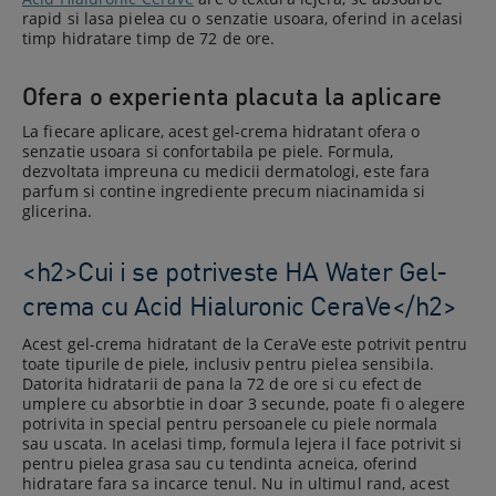
rapid si lasa pielea cu o senzatie usoara, oferind in acelasi
timp hidratare timp de 72 de ore.
Ofera o experienta placuta la aplicare
La fiecare aplicare, acest gel-crema hidratant ofera o
senzatie usoara si confortabila pe piele. Formula,
dezvoltata impreuna cu medicii dermatologi, este fara
parfum si contine ingrediente precum niacinamida si
glicerina.
<h2>Cui i se potriveste HA Water Gel-
crema cu Acid Hialuronic​ CeraVe</h2>
Acest gel-crema hidratant de la CeraVe este potrivit pentru
toate tipurile de piele, inclusiv pentru pielea sensibila.
Datorita hidratarii de pana la 72 de ore si cu efect de
umplere cu absorbtie in doar 3 secunde, poate fi o alegere
potrivita in special pentru persoanele cu piele normala
sau uscata. In acelasi timp, formula lejera il face potrivit si
pentru pielea grasa sau cu tendinta acneica, oferind
hidratare fara sa incarce tenul. Nu in ultimul rand, acest