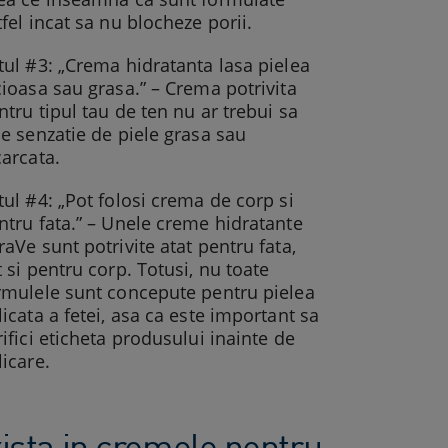
tfel incat sa nu blocheze porii.
tul #3: „Crema hidratanta lasa pielea
cioasa sau grasa.” – Crema potrivita
ntru tipul tau de ten nu ar trebui sa
se senzatie de piele grasa sau
carcata.
tul #4: „Pot folosi crema de corp si
ntru fata.” – Unele creme hidratante
raVe sunt potrivite atat pentru fata,
t si pentru corp. Totusi, nu toate
rmulele sunt concepute pentru pielea
licata a fetei, asa ca este important sa
rifici eticheta produsului inainte de
licare.
xista in cremele pentru