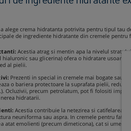
 a alege crema hidratanta potrivita pentru tipul tau de 
ncipale de ingrediente hidratante din cremele pentru f
tanti:
Acestia atrag si mentin apa la nivelul stratulu
l hialuronic sau glicerina) ofera o hidratare usoara s
ed al pielii.
ivi:
Prezenti in special in cremele mai bogate sau in 
aza o bariera protectoare la suprafata pielii, reduc
). Ocluzivii, precum petrolatum, pot fi folositi impre
nerea hidratarii.
enti:
Acestia contribuie la netezirea si catifelarea pie
xtura neuniforma sau aspra. In cremele pentru fata, ge
a atat emolienti (precum dimeticona), cat si umectan