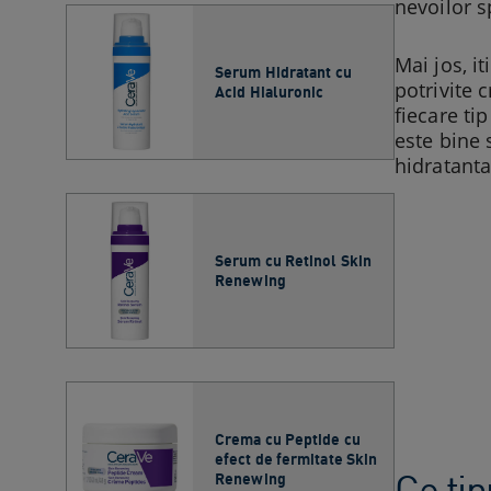
nevoilor sp
Mai jos, i
Serum Hidratant cu
potrivite 
Acid Hialuronic
fiecare tip
este bine 
hidratanta
Serum cu Retinol Skin
Renewing​
Crema cu Peptide cu
efect de fermitate Skin
Ce tip
Renewing