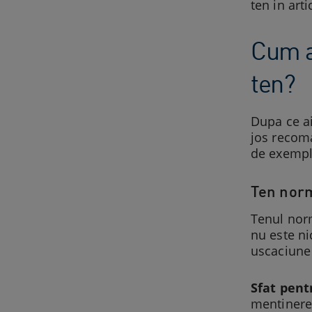
ten in arti
Cum al
ten?
Dupa ce ai
jos recoma
de exemple
Ten nor
Tenul norm
nu este ni
uscaciune
Sfat pent
mentinerea