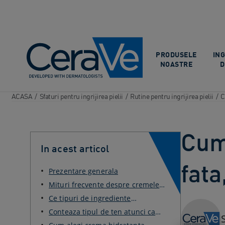
Main Navigation
PRODUSELE
IN
NOASTRE
D
ACASA
/
Sfaturi pentru ingrijirea pielii
/
Rutine pentru ingrijirea pielii
/
C
Cum
In acest articol
fata
Prezentare generala
Mituri frecvente despre cremele
hidratante pentru ...
Ce tipuri de ingrediente
hidratante exista in crem...
Conteaza tipul de ten atunci cand
alegi o crema hi...