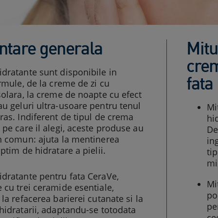
ntare generala
Mitu
crem
dratante sunt disponibile in
fata
ormule, de la creme de zi cu
solara, la creme de noapte cu efect
u geluri ultra-usoare pentru tenul
Mi
ras. Indiferent de tipul de crema
hi
 pe care il alegi, aceste produse au
De
n comun: ajuta la mentinerea
in
optim de hidratare a pielii.
ti
mi
dratante pentru fata CeraVe,
Mi
 cu trei ceramide esentiale,
po
 la refacerea barierei cutanate si la
pe
hidratarii, adaptandu-se totodata
ce