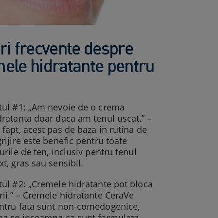
ri frecvente despre
ele hidratante pentru
tul #1: „Am nevoie de o crema
dratanta doar daca am tenul uscat.” –
 fapt, acest pas de baza in rutina de
grijire este benefic pentru toate
purile de ten, inclusiv pentru tenul
xt, gras sau sensibil.
tul #2: „Cremele hidratante pot bloca
rii.” – Cremele hidratante CeraVe
ntru fata sunt non-comedogenice,
ea ce inseamna ca sunt formulate