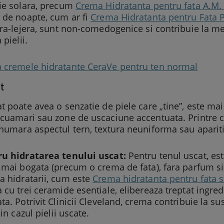
tie solara, precum
Crema Hidratanta pentru fata A.M.
 de noapte, cum ar fi
Crema Hidratanta pentru Fata 
tra-lejera, sunt non-comedogenice si contribuie la me
 pielii.
 cremele hidratante CeraVe pentru ten normal
t
t poate avea o senzatie de piele care „tine”, este mai
cuamari sau zone de uscaciune accentuata. Printre ce
numara aspectul tern, textura neuniforma sau aparitia 
ru hidratarea tenului uscat:
Pentru tenul uscat, est
 mai bogata (precum o crema de fata), fara parfum si 
a hidratarii, cum este
Crema hidratanta pentru fata s
 cu trei ceramide esentiale, elibereaza treptat ingre
ta. Potrivit Clinicii Cleveland, crema contribuie la su
 in cazul pielii uscate.