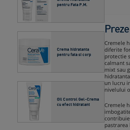
pentru Fata P.M.
Preze
Cremele hi
diferite f
Crema hidratanta
pentru fata si corp
protectie 
calmant sa
mixt sau g
hidratanta
un lucru i
nivelului 
Oil Control Gel-Crema
Cremele hi
cu efect hidratant
imbogatite
contribuie
pastrarea 