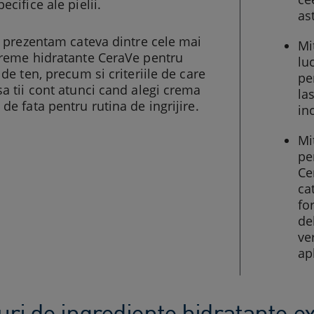
ecifice ale pielii.
as
ti prezentam cateva dintre cele mai
Mi
creme hidratante CeraVe pentru
lu
 de ten, precum si criteriile de care
pe
sa tii cont atunci cand alegi crema
la
 de fata pentru rutina de ingrijire.
in
Mi
pe
Ce
ca
fo
de
ve
ap
uri de ingrediente hidratante e