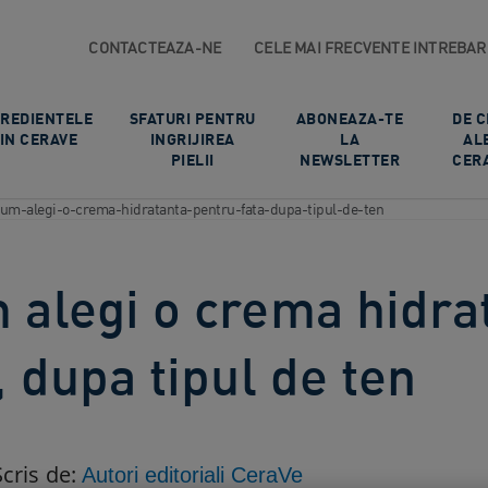
CONTACTEAZA-NE
CELE MAI FRECVENTE INTREBAR
GREDIENTELE
SFATURI PENTRU
ABONEAZA-TE
DE C
IN CERAVE
INGRIJIREA
LA
AL
PIELII​
NEWSLETTER
CER
um-alegi-o-crema-hidratanta-pentru-fata-dupa-tipul-de-ten
 alegi o crema hidra
, dupa tipul de ten
Scris de:
Autori editoriali CeraVe