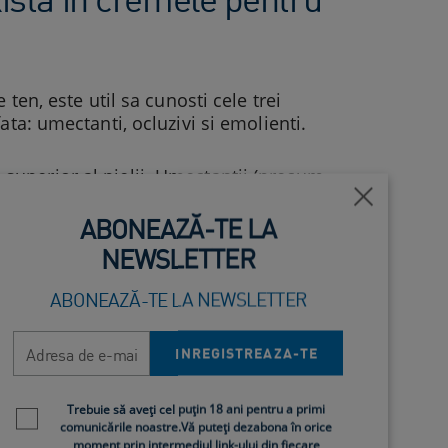
ten, este util sa cunosti cele trei
ata: umectanti, ocluzivi si emolienti.
i superior al pielii. Umectantii (precum
i ajuta la mentinerea unui aspect ferm
Închide
ABONEAZĂ-TE LA
NEWSLETTER
unguente, acest tip de ingredient
and pierderea de apa prin evaporare
ABONEAZĂ-TE LA NEWSLETTER
una cu umectantii pentru a ajuta la
Adresa de e-mail
INREGISTREAZA-TE
lii, fiind utili mai ales pentru pielea
luri sau lotiuni hidratante, vei regasi
Newsletter policy
Trebuie să aveți cel puțin 18 ani pentru a primi
ti.
comunicările noastre.Vă puteți dezabona în orice
moment prin intermediul link-ului din fiecare