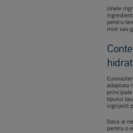
Unele ingr
ingredient
pentru tenu
mixt sau g
Contea
hidra
Cunoastere
adaptata n
principale
tipului ta
ingrijesti 
Daca ai ne
pentru o e