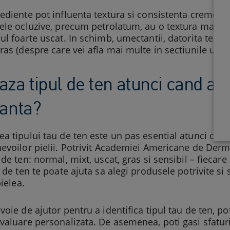
ediente pot influenta textura si consistenta cremei 
ele ocluzive, precum petrolatum, au o textura mai de
l foarte uscat. In schimb, umectantii, datorita texturii
ras (despre care vei afla mai multe in sectiunile urm
za tipul de ten atunci cand al
tanta?
a tipului tau de ten este un pas esential atunci cand i
evoilor pielii. Potrivit Academiei Americane de Dermat
 de ten: normal, mixt, uscat, gras si sensibil – fiecare
u de ten te poate ajuta sa alegi produsele potrivite si 
pielea.
voie de ajutor pentru a identifica tipul tau de ten, 
valuare personalizata. De asemenea, poti gasi sfaturi