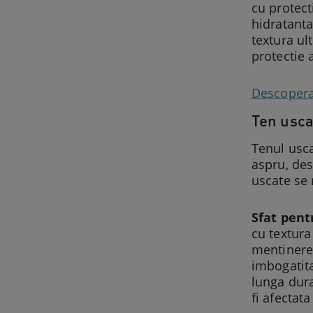
cu protec
hidratanta
textura ul
protectie a
Descopera
Ten usca
Tenul usca
aspru, des
uscate se 
Sfat pent
cu textura
mentinere
imbogatita
lunga dura
fi afectata