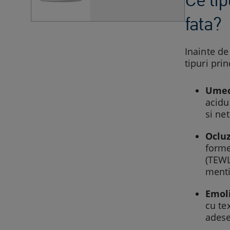
fata?
Inainte de
tipuri pri
Umec
acidu
si net
Ocluz
forme
(TEWL
menti
Emoli
cu te
adese