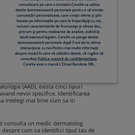
comunicare pe care o trimitem.CeraVe va utiliza
hidratante pentru fata. De exemplu,
datele dumneavoastră personale pentru a vă trimite
nsa si pot fi deosebit de benefice
comunicări personalizate, care conțin oferte și știri
bazate pe informațiile pe care le împartășiți cu noi,
 lor lejere, sunt potriviti pentru tenul
inclusiv caracteristicile de frumusețe și vârsta dvs.,
atoare).
precum și pentru realizarea de analize, având la
bază interesul legitim. CeraVe va șterge datele
dumneavoastră personale după 3 ani de la ultima
egi o crema
interacțiune cu noi.Pentru mai multe informații
despre modul în care vă utilizăm datele, vă rugăm să
consultați
Politica noastră de confidențialitate
.
CeraVe este o marcă L'Oreal România SRL.
ti construiesti o rutina de ingrijire
ologie (AAD), exista cinci tipuri
 avand nevoi specifice. Identificarea
sa intelegi mai bine cum sa iti
poti consulta un medic dermatolog
 despre cum sa identifici tipul tau de