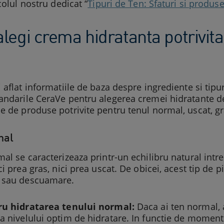
colul nostru dedicat “
Tipuri de Ten: Sfaturi si produ
egi crema hidratanta potrivita 
 aflat informatiile de baza despre ingrediente si tip
ndarile CeraVe pentru alegerea cremei hidratante de f
 de produse potrivite pentru tenul normal, uscat, gra
mal
al se caracterizeaza printr-un echilibru natural intre
ci prea gras, nici prea uscat. De obicei, acest tip de 
 sau descuamare.
ru hidratarea tenului normal:
Daca ai ten normal, 
 nivelului optim de hidratare. In functie de momentul