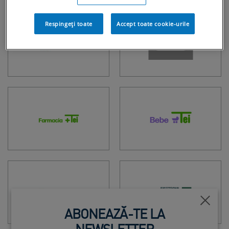
Respingeți toate
Accept toate cookie-urile
Închi
ABONEAZĂ-TE LA
NEWSLETTER