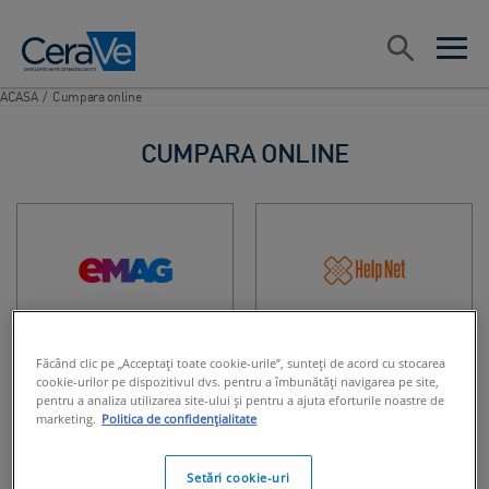
Main Navigation
Cauta
open sea
open 
ACASA
/
Cumpara online
CUMPARA ONLINE
Făcând clic pe „Acceptați toate cookie-urile”, sunteți de acord cu stocarea
cookie-urilor pe dispozitivul dvs. pentru a îmbunătăți navigarea pe site,
pentru a analiza utilizarea site-ului și pentru a ajuta eforturile noastre de
marketing.
Politica de confidențialitate
Setări cookie-uri