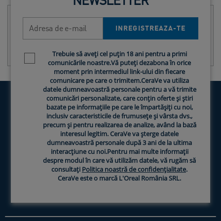
Adresa de e-mail
INREGISTREAZA-TE
Trebuie să aveți cel puțin 18 ani pentru a primi
Newsletter policy
comunicările noastre.Vă puteți dezabona în orice
moment prin intermediul link-ului din fiecare
comunicare pe care o trimitem.CeraVe va utiliza
datele dumneavoastră personale pentru a vă trimite
comunicări personalizate, care conțin oferte și știri
bazate pe informațiile pe care le împartășiți cu noi,
inclusiv caracteristicile de frumusețe și vârsta dvs.,
precum și pentru realizarea de analize, având la bază
interesul legitim. CeraVe va șterge datele
PRODUSELE NOASTRE
dumneavoastră personale după 3 ani de la ultima
interacțiune cu noi.Pentru mai multe informații
INGREDIENTE CERAVE
despre modul în care vă utilizăm datele, vă rugăm să
consultați
Politica noastră de confidențialitate
.
CeraVe este o marcă L'Oreal România SRL.
SFATURI PENTRU INGRIJIREA PIELII
DE CE SA ALEGI CERAVE?