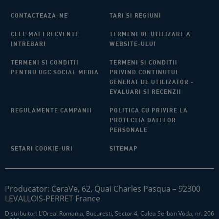
CONTACTEAZA-NE
TARI SI REGIUNI​
CELE MAI FRECVENTE
TERMENI DE UTILIZARE A
INTREBARI
WEBSITE-ULUI​
TERMENI SI CONDITII
TERMENI SI CONDITII
PENTRU UGC SOCIAL MEDIA
PRIVIND CONTINUTUL
GENERAT DE UTILIZATOR -
EVALUARI SI RECENZII
REGULAMENTE CAMPANII
POLITICA CU PRIVIRE LA
PROTECTIA DATELOR
PERSONALE
SETARI COOKIE-URI
SITEMAP
Producator: CeraVe, 62, Quai Charles Pasqua – 92300
LEVALLOIS-PERRET France
Distribuitor: L’Oreal Romania, Bucuresti, Sector 4, Calea Serban Voda, nr. 206