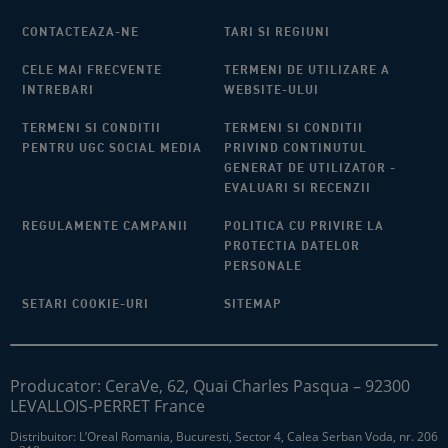
CONTACTEAZA-NE
TARI SI REGIUNI​
CELE MAI FRECVENTE
TERMENI DE UTILIZARE A
INTREBARI
WEBSITE-ULUI​
TERMENI SI CONDITII
TERMENI SI CONDITII
PENTRU UGC SOCIAL MEDIA
PRIVIND CONTINUTUL
GENERAT DE UTILIZATOR -
EVALUARI SI RECENZII
REGULAMENTE CAMPANII
POLITICA CU PRIVIRE LA
PROTECTIA DATELOR
PERSONALE
SETARI COOKIE-URI
SITEMAP
Producator: CeraVe, 62, Quai Charles Pasqua – 92300
LEVALLOIS-PERRET France
Distribuitor: L’Oreal Romania, Bucuresti, Sector 4, Calea Serban Voda, nr. 206