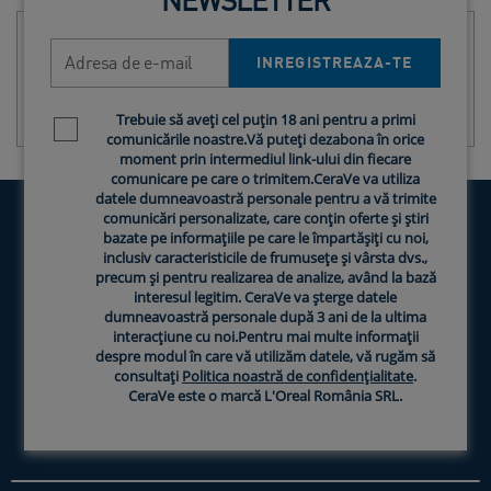
Adresa de e-mail
INREGISTREAZA-TE
Trebuie să aveți cel puțin 18 ani pentru a primi
Newsletter policy
comunicările noastre.Vă puteți dezabona în orice
moment prin intermediul link-ului din fiecare
comunicare pe care o trimitem.CeraVe va utiliza
datele dumneavoastră personale pentru a vă trimite
comunicări personalizate, care conțin oferte și știri
bazate pe informațiile pe care le împartășiți cu noi,
inclusiv caracteristicile de frumusețe și vârsta dvs.,
precum și pentru realizarea de analize, având la bază
interesul legitim. CeraVe va șterge datele
PRODUSELE NOASTRE
dumneavoastră personale după 3 ani de la ultima
interacțiune cu noi.Pentru mai multe informații
INGREDIENTE CERAVE
despre modul în care vă utilizăm datele, vă rugăm să
consultați
Politica noastră de confidențialitate
.
CeraVe este o marcă L'Oreal România SRL.
SFATURI PENTRU INGRIJIREA PIELII
DE CE SA ALEGI CERAVE?