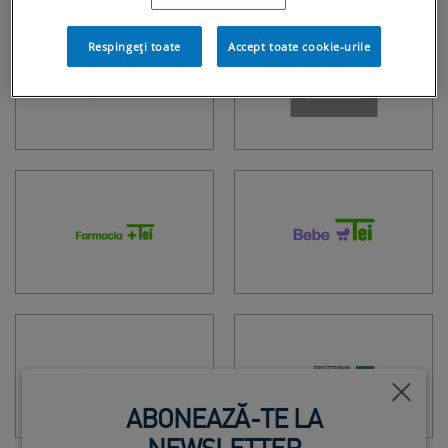
Respingeți toate
Accept toate cookie-urile
Închi
ABONEAZĂ-TE LA
NEWSLETTER