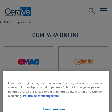
Main Navigation
Cauta
open sea
open 
ACASA
/
Cumpara online
CUMPARA ONLINE
Făcând clic pe „Acceptați toate cookie-urile”, sunteți de acord cu stocarea
cookie-urilor pe dispozitivul dvs. pentru a îmbunătăți navigarea pe site,
pentru a analiza utilizarea site-ului și pentru a ajuta eforturile noastre de
marketing.
Politica de confidențialitate
Setări cookie-uri